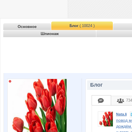
Блог
( 10024 )
Основное
Шпионаж
Блог
73
Nata.li
повод м
дождём 