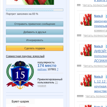
и взять
!!!!!
Читать полность
Портрет заполнен на 83 %
Nata.li
законче
Отправить приватное сообщение
прикрыв
коммент
Добавить в друзья
!!!!!!
Читать полность
Игнорировать
Nata.li
Сделать подарок
ДИВЭЙ! 
пополни
Совместная покупка: взрослый
ДОЗАКА
популярность:
174 место
!!!!!!
Читать полность
рейтинг
107801
?
Nata.li
Привилегированный
L.12.12
пользователь
15
уровня
хрупкая
женстве
!!!!!!!!!
Читать полнос
Букет-шарик