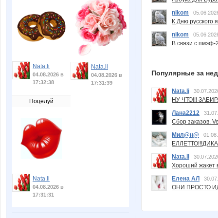
nikom
05.06.202
К Дню русского 
nikom
05.06.202
В связи с пмэф-
Nata.li
Nata.li
Популярные за не
04.08.2026 в
04.08.2026 в
17:32:38
17:31:39
Nata.li
30.07.202
НУ ЧТО!!! ЗАБИ
Поцелуй
Лана2212
31.07
Сбор заказов. Ve
Мил@н@
01.08
ЕЛЛЕТТО!!!ДИК
Nata.li
30.07.202
Хороший жакет вс
Nata.li
Елена АЛ
30.07
04.08.2026 в
ОНИ ПРОСТО ИД
17:31:31