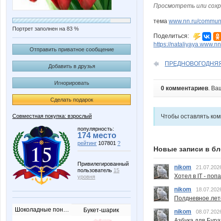
Просмотреть или сохр
тема
www.nn.ru/communi
Портрет заполнен на 83 %
Поделиться:
https://nataliyaya.www.n
Отправить приватное сообщение
ПРЕДНОВОГОДНЯЯ Р
Добавить в друзья
Игнорировать
0 комментариев
. Ва
Сделать подарок
Совместная покупка: взрослый
Чтобы оставлять ко
популярность:
174 место
рейтинг
107801
?
Новые записи в бл
Привилегированный
nikom
21.07.202
пользователь
15
Хотел в IT - поп
уровня
nikom
18.07.202
Полдневное лет
Шоколадные пончики
Букет-шарик
nikom
08.07.202
Азбука для Бура