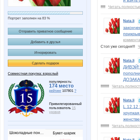
и взять
!!!!!
Читать полность
Портрет заполнен на 83 %
Nata.li
законче
Отправить приватное сообщение
прикрыв
коммент
Добавить в друзья
Стоп уже сегодня!!!
Ч
Игнорировать
Nata.li
Сделать подарок
ДИВЭЙ! 
пополни
Совместная покупка: взрослый
ДОЗАКА
популярность:
174 место
!!!!!!!!!
Читать полнос
рейтинг
107801
?
Nata.li
Привилегированный
L.12.12
пользователь
15
уровня
хрупкая
женстве
!!!!!!!!!
Читать полнос
Шоколадные пончики
Букет-шарик