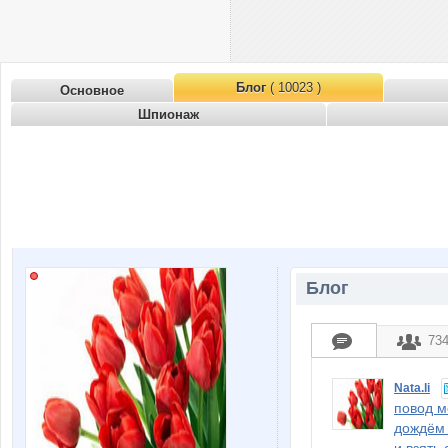
Блог
( 10023 )
Основное
Шпионаж
Блог
73
Nata.li
повод м
дождём 