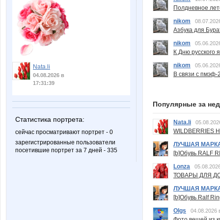
Полдневное лет
nikom
08.07.202
Азбука для Бура
nikom
05.06.202
К Дню русского 
nikom
05.06.202
Nata.li
В связи с пмэф-
04.08.2026 в
17:31:39
Популярные за не
Статистика портрета:
Nata.li
05.08.202
WILDBERRIES Н
сейчас просматривают портрет - 0
зарегистрированные пользователи
ЛУЧШАЯ МАРК
посетившие портрет за 7 дней - 335
[b]Обувь RALF RI
Lonza
05.08.2026
ТОВАРЫ ДЛЯ ДО
ЛУЧШАЯ МАРК
[b]Обувь Ralf Ri
Olgs
04.08.2026 
Фото вещей из ки