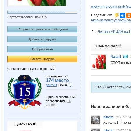
www.nn.ru/community/sp
Поделиться:
Портрет заполнен на 83 %
https://nataliyaya.www.n
Отправить приватное сообщение
Летняя АКЦИЯ на П
Добавить в друзья
1 комментарий
Игнорировать
Nata.li
Сделать подарок
СТОП сегодн
Совместная покупка: взрослый
популярность:
174 место
рейтинг
107801
?
Чтобы оставлять ко
Привилегированный
пользователь
15
уровня
Новые записи в бл
nikom
21.07.202
Хотел в IT - поп
Букет-шарик
nikom
18.07.202