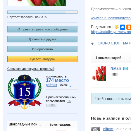
Просмотреть или сохр
Портрет заполнен на 83 %
www.nn.ru/community/sp
Поделиться:
Отправить приватное сообщение
https://nataliyaya.www.n
Добавить в друзья
СКОРО СТОП!! МА
Игнорировать
1 комментарий
Сделать подарок
Nata.li
Совместная покупка: взрослый
!!!!!!!!
популярность:
174 место
рейтинг
107801
?
Привилегированный
Чтобы оставлять ко
пользователь
15
уровня
Новые записи в бл
Шоколадные пончики
Букет-шарик
nikom
21.07.202