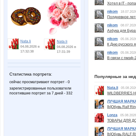
Хотел в IT - поп
nikom
18.07.202
Полдневное лет
nikom
08.07.202
Азбука для Бура
nikom
05.06.202
Nata.li
Nata.li
К Дню русского 
04.08.2026 в
04.08.2026 в
17:32:38
17:31:39
nikom
05.06.202
В связи с пмэф-
Статистика портрета:
Популярные за не
сейчас просматривают портрет - 0
Nata.li
05.08.202
зарегистрированные пользователи
посетившие портрет за 7 дней - 332
WILDBERRIES Н
ЛУЧШАЯ МАРК
[b]Обувь Ralf Ri
Lonza
05.08.2026
ТОВАРЫ ДЛЯ ДО
ЛУЧШАЯ МАРК
[b]Обувь RALF RI